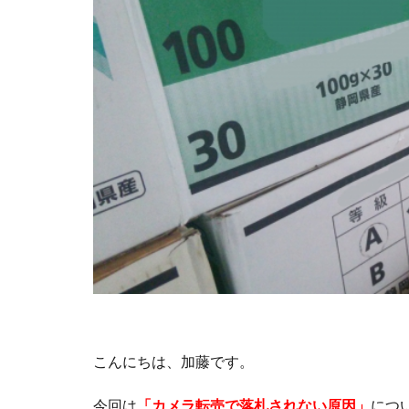
こんにちは、加藤です。
今回は
「
カメラ転売
で
落札されない
原因」
につ