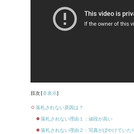
目次
[
非表示
]
落札されない原因は？
落札されない理由１：値段が高い
落札されない理由２：写真がぼやけていた