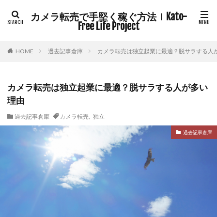
カメラ転売で手堅く稼ぐ方法ｌKato-
Free Life Project
過去記事倉庫
カメラ転売は独立起業に最適？脱サラする人
HOME
カメラ転売は独立起業に最適？脱サラする人が多い
理由
過去記事倉庫
カメラ転売
,
独立
過去記事倉庫